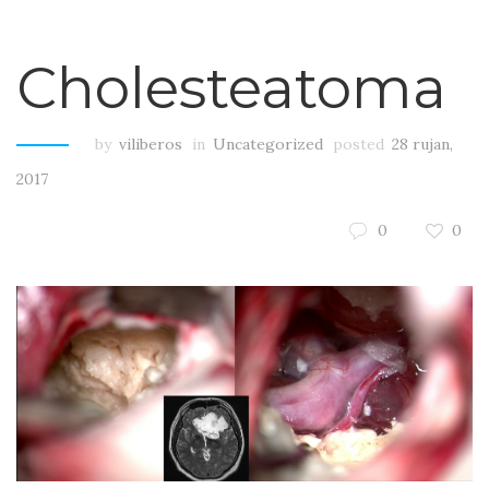
Cholesteatoma
by
viliberos
in
Uncategorized
posted
28 rujan,
2017
0
0