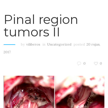
Pinal region
tumors II
by
viliberos
in
Uncategorized
posted
20 rujan,
2017
0
0