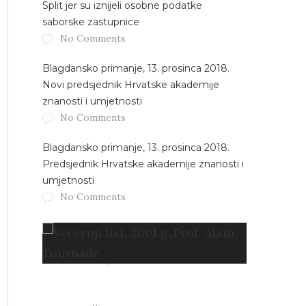
Split jer su iznijeli osobne podatke
saborske zastupnice
No Comments
Blagdansko primanje, 13. prosinca 2018.
Novi predsjednik Hrvatske akademije
znanosti i umjetnosti
No Comments
Blagdansko primanje, 13. prosinca 2018.
Predsjednik Hrvatske akademije znanosti i
umjetnosti
No Comments
Večernji list, 2001.g. Prof. Alain
Tournade
No Comments